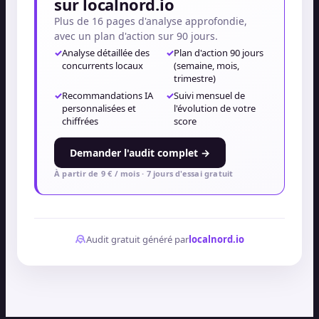
sur localnord.io
Plus de 16 pages d'analyse approfondie,
avec un plan d'action sur 90 jours.
✓
Analyse détaillée des
✓
Plan d'action 90 jours
concurrents locaux
(semaine, mois,
trimestre)
✓
Recommandations IA
✓
Suivi mensuel de
personnalisées et
l'évolution de votre
chiffrées
score
Demander l'audit complet →
À partir de 9 € / mois · 7 jours d'essai gratuit
Audit gratuit généré par
localnord.io