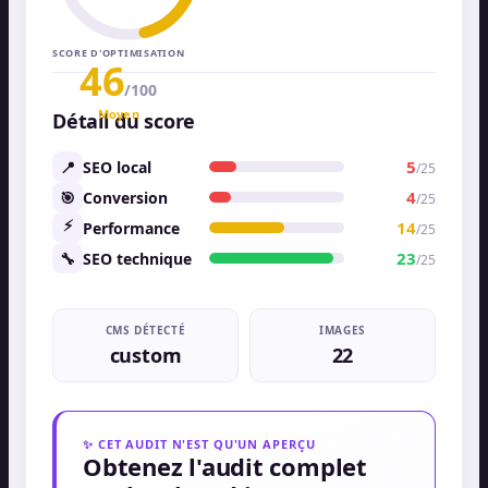
SCORE D'OPTIMISATION
46
/100
Moyen
Détail du score
5
📍
SEO local
/
25
4
🎯
Conversion
/
25
⚡
14
Performance
/
25
23
🔧
SEO technique
/
25
CMS DÉTECTÉ
IMAGES
custom
22
✨
CET AUDIT N'EST QU'UN APERÇU
Obtenez l'audit complet