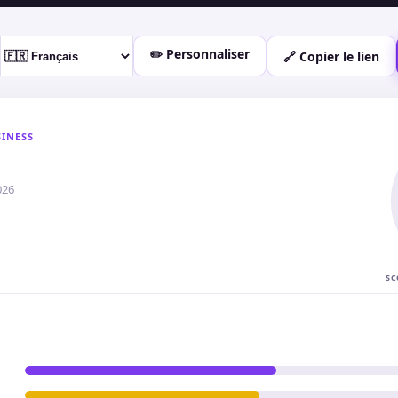
✏️ Personnaliser
🔗 Copier le lien
INESS
026
SC