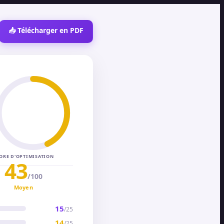
📥 Télécharger en PDF
ORE D'OPTIMISATION
43
/100
Moyen
15
/
25
14
/
25