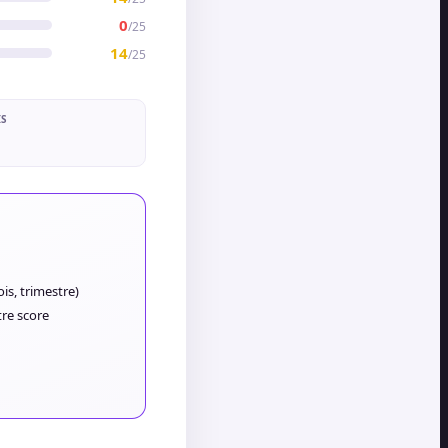
0
/
25
14
/
25
IS
is, trimestre)
tre score