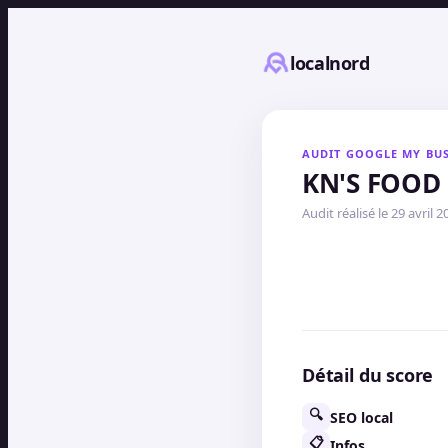
localnord
AUDIT GOOGLE MY BUS
KN'S FOOD
Audit réalisé le
29 avril 2
Détail du score
🔍
SEO local
📋
Infos