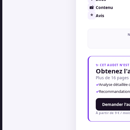
📸
Contenu
⭐
Avis
N
✨
CET AUDIT N'ES
Obtenez l'
Plus de 16 pages 
✓
Analyse détaillée
✓
Recommandations I
Demander l'a
À partir de 9 € / mois